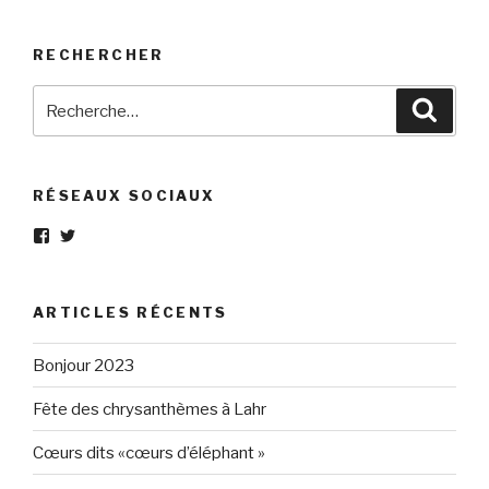
RECHERCHER
Recherche
Reche
pour
:
RÉSEAUX SOCIAUX
Voir
Voir
le
le
profil
profil
de
de
Eléphant-
elephantgris
ARTICLES RÉCENTS
Gris-
sur
160596147294205
Twitter
sur
Bonjour 2023
Facebook
Fête des chrysanthèmes à Lahr
Cœurs dits «cœurs d’éléphant »