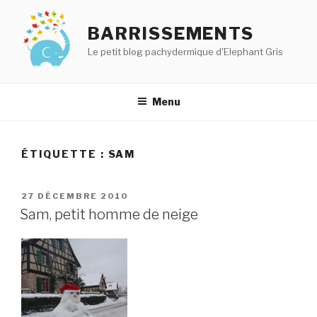
Aller
au
BARRISSEMENTS
contenu
Le petit blog pachydermique d'Elephant Gris
principal
Menu
ÉTIQUETTE :
SAM
PUBLIÉ
27 DÉCEMBRE 2010
LE
Sam, petit homme de neige