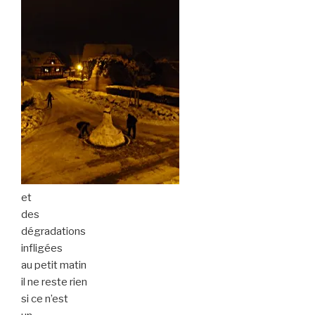
et
des
dégradations
infligées
au petit matin
il ne reste rien
si ce n’est