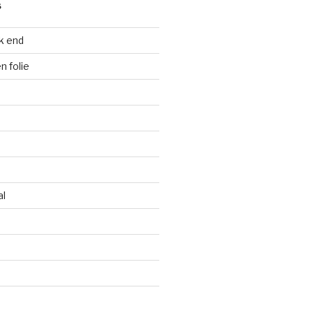
S
k end
 folie
al