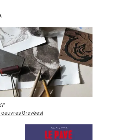
,
oG”
s oeuvres Gravées)