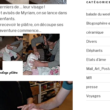
CATÉGORIE
erniers de … leur visage !
t avisés de Myriam, on se lance dans
balade du wee
enfants.
Blogosphère en
recevoir le plâtre, on découpe ses
de aventure commence…
céramique
Divers
Eléphants
Etats d'âme
Mail_Art_Post
MR
presse
Voyages