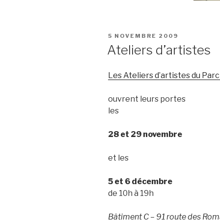
PUBLIÉ
5 NOVEMBRE 2009
LE
Ateliers d’artistes
Les Ateliers d’artistes du Par
ouvrent leurs portes
les
28 et 29 novembre
et les
5 et 6 décembre
de 10h à 19h
Bâtiment C – 91 route des Rom