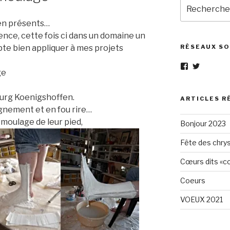
Recherche
pour
ien présents…
:
nce, cette fois ci dans un domaine un
pte bien appliquer à mes projets
RÉSEAUX SO
Voir
Voir
ge
le
le
profil
profil
de
de
urg Koenigshoffen.
Eléphant-
elephantg
ARTICLES R
Gris-
sur
gnement et en fou rire…
1605961472
Twitter
 moulage de leur pied,
Bonjour 2023
sur
Facebook
Fête des chry
Cœurs dits «cœ
Coeurs
VOEUX 2021