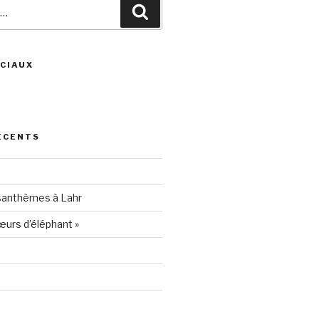
Recherche
CIAUX
ris
ÉCENTS
94205
santhèmes à Lahr
urs d’éléphant »