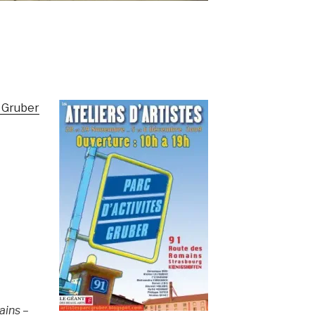
c Gruber
ains –