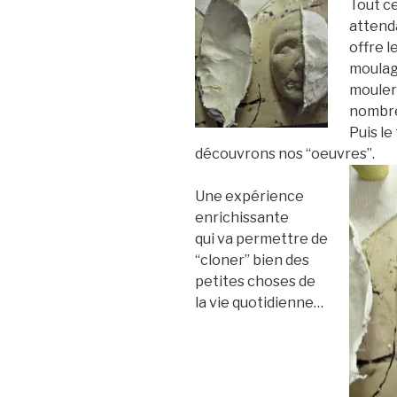
Tout c
attend
offre l
moulag
mouler 
nombre
Puis l
découvrons nos “oeuvres”.
Une expérience
enrichissante
qui va permettre de
“cloner” bien des
petites choses de
la vie quotidienne…