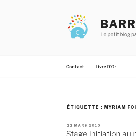
Aller
au
contenu
BARR
principal
Le petit blog 
Contact
Livre D’Or
ÉTIQUETTE :
MYRIAM F
PUBLIÉ
22 MARS 2010
LE
Stage initiation au