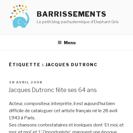
Aller
au
BARRISSEMENTS
contenu
Le petit blog pachydermique d'Elephant Gris
principal
Menu
ÉTIQUETTE :
JACQUES DUTRONC
PUBLIÉ
28 AVRIL 2008
LE
Jacques Dutronc fête ses 64 ans
Acteur, compositeur, interprète, il est aujourd’hui bien
difficile de cataloguer cet artiste français né le 28 avril
1943 à Paris.
Ses chansons contestataires et ironiques dont ‘Et moi, et
moi, et moi’ et ‘L’ Opportuniste’, marquent une époque