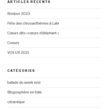
ARTICLES RÉCENTS
Gris-
sur
160596147294205
Twitter
sur
Bonjour 2023
Facebook
Fête des chrysanthèmes à Lahr
Cœurs dits «cœurs d’éléphant »
Coeurs
VOEUX 2021
CATÉGORIES
balade du week end
Blogosphère en folie
céramique