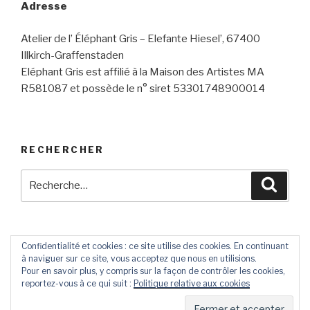
Adresse
Atelier de l’ Éléphant Gris – Elefante Hiesel’, 67400
Illkirch-Graffenstaden
Eléphant Gris est affilié à la Maison des Artistes MA
R581087 et possède le n° siret 53301748900014
RECHERCHER
Recherche
Reche
pour
:
Confidentialité et cookies : ce site utilise des cookies. En continuant
à naviguer sur ce site, vous acceptez que nous en utilisions.
Contact
Livre
Pour en savoir plus, y compris sur la façon de contrôler les cookies,
D’Or
reportez-vous à ce qui suit :
Politique relative aux cookies
Fièrement propulsé par WordPress