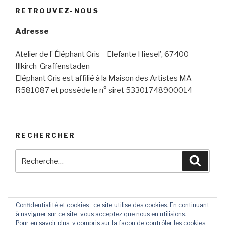
RETROUVEZ-NOUS
Adresse
Atelier de l’ Éléphant Gris – Elefante Hiesel’, 67400
Illkirch-Graffenstaden
Eléphant Gris est affilié à la Maison des Artistes MA
R581087 et possède le n° siret 53301748900014
RECHERCHER
Recherche
Reche
pour
:
Confidentialité et cookies : ce site utilise des cookies. En continuant
à naviguer sur ce site, vous acceptez que nous en utilisions.
Contact
Livre
Pour en savoir plus, y compris sur la façon de contrôler les cookies,