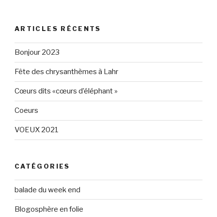
le
le
profil
profil
de
de
Eléphant-
elephantgris
ARTICLES RÉCENTS
Gris-
sur
160596147294205
Twitter
sur
Bonjour 2023
Facebook
Fête des chrysanthèmes à Lahr
Cœurs dits «cœurs d’éléphant »
Coeurs
VOEUX 2021
CATÉGORIES
balade du week end
Blogosphère en folie