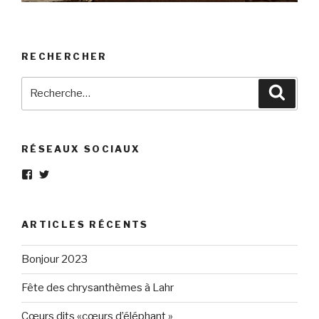
RECHERCHER
Recherche
Reche
pour
:
RÉSEAUX SOCIAUX
Voir
Voir
le
le
profil
profil
de
de
Eléphant-
elephantgris
ARTICLES RÉCENTS
Gris-
sur
160596147294205
Twitter
sur
Bonjour 2023
Facebook
Fête des chrysanthèmes à Lahr
Cœurs dits «cœurs d’éléphant »