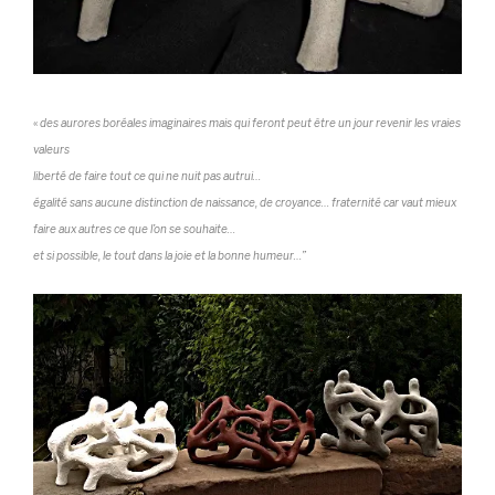
__________________________________________
«
des aurores boréales imaginaires mais qui feront peut être un jour revenir les vraies
valeurs
liberté de faire tout ce qui ne nuit pas autrui…
égalité sans aucune distinction de naissance, de croyance… fraternité car vaut mieux
faire aux autres ce que l’on se souhaite…
et si possible, le tout dans la joie et la bonne humeur…”