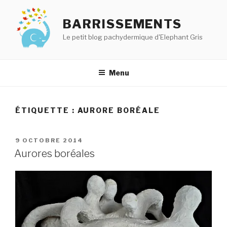
Aller
au
BARRISSEMENTS
contenu
Le petit blog pachydermique d'Elephant Gris
principal
Menu
ÉTIQUETTE :
AURORE BORÉALE
PUBLIÉ
9 OCTOBRE 2014
LE
Aurores boréales