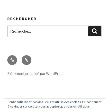
RECHERCHER
Recherche
Reche
pour
:
Contact
Livre
D’Or
Fièrement propulsé par WordPress
Confidentialité et cookies : ce site utilise des cookies. En continuant
à naviguer sur ce site, vous acceptez que nous en utilisions.