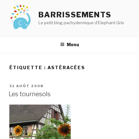
Aller
au
BARRISSEMENTS
contenu
Le petit blog pachydermique d'Elephant Gris
principal
Menu
ÉTIQUETTE :
ASTÉRACÉES
PUBLIÉ
31 AOÛT 2008
LE
Les tournesols