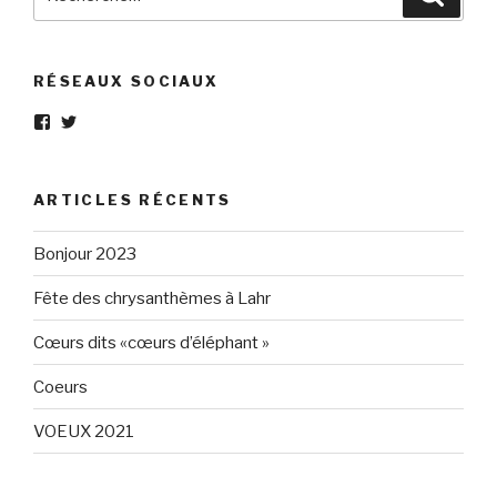
pour
:
RÉSEAUX SOCIAUX
Voir
Voir
le
le
profil
profil
de
de
Eléphant-
elephantgris
ARTICLES RÉCENTS
Gris-
sur
160596147294205
Twitter
sur
Bonjour 2023
Facebook
Fête des chrysanthèmes à Lahr
Cœurs dits «cœurs d’éléphant »
Coeurs
VOEUX 2021