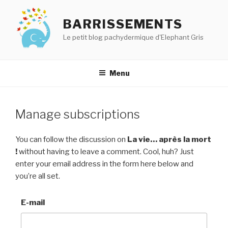
Aller
au
BARRISSEMENTS
contenu
Le petit blog pachydermique d'Elephant Gris
principal
Menu
Manage subscriptions
You can follow the discussion on
La vie… après la mort
!
without having to leave a comment. Cool, huh? Just
enter your email address in the form here below and
you’re all set.
E-mail