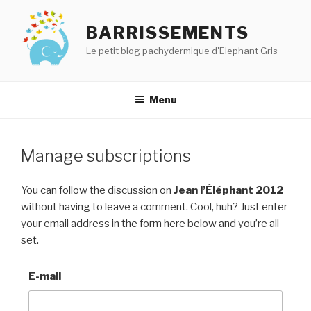
Aller
au
BARRISSEMENTS
contenu
Le petit blog pachydermique d'Elephant Gris
principal
Menu
Manage subscriptions
You can follow the discussion on
Jean l’Éléphant 2012
without having to leave a comment. Cool, huh? Just enter
your email address in the form here below and you’re all
set.
E-mail